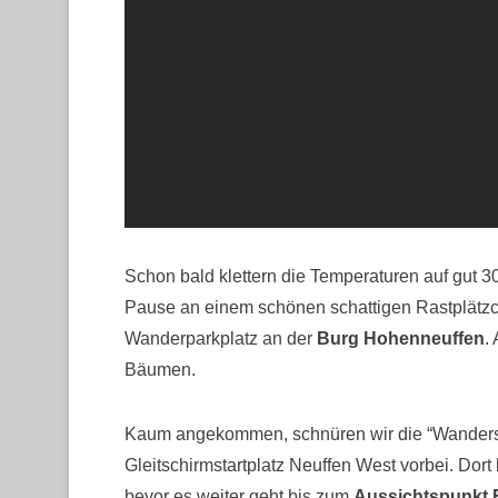
Schon bald klettern die Temperaturen auf gut 30
Pause an einem schönen schattigen Rastplätzc
Wanderparkplatz an der
Burg Hohenneuffen
.
Bäumen.
Kaum angekommen, schnüren wir die “Wander
Gleitschirmstartplatz Neuffen West vorbei. Dor
bevor es weiter geht bis zum
Aussichtspunkt B