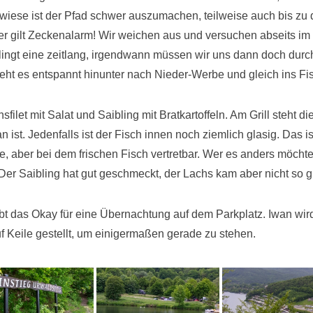
wiese ist der Pfad schwer auszumachen, teilweise auch bis zu 
r gilt Zeckenalarm! Wir weichen aus und versuchen abseits i
elingt eine zeitlang, irgendwann müssen wir uns dann doch dur
eht es entspannt hinunter nach Nieder-Werbe und gleich ins Fi
sfilet mit Salat und Saibling mit Bratkartoffeln. Am Grill steht d
 ist. Jedenfalls ist der Fisch innen noch ziemlich glasig. Das is
 aber bei dem frischen Fisch vertretbar. Wer es anders möchte, 
er Saibling hat gut geschmeckt, der Lachs kam aber nicht so g
t das Okay für eine Übernachtung auf dem Parkplatz. Iwan wird
 Keile gestellt, um einigermaßen gerade zu stehen.