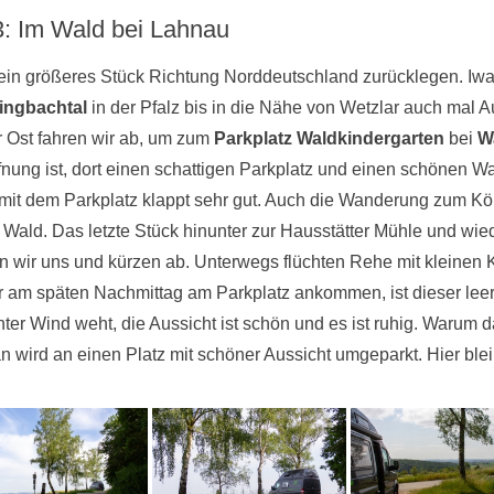
3: Im Wald bei Lahnau
 ein größeres Stück Richtung Norddeutschland zurücklegen. Iw
ingbachtal
in der Pfalz bis in die Nähe von Wetzlar auch mal 
 Ost fahren wir ab, um zum
Parkplatz Waldkindergarten
bei
W
nung ist, dort einen schattigen Parkplatz und einen schönen 
mit dem Parkplatz klappt sehr gut. Auch die Wanderung zum Kön
Wald. Das letzte Stück hinunter zur Hausstätter Mühle und wi
n wir uns und kürzen ab. Unterwegs flüchten Rehe mit kleinen 
r am späten Nachmittag am Parkplatz ankommen, ist dieser leer.
hter Wind weht, die Aussicht ist schön und es ist ruhig. Warum d
 wird an einen Platz mit schöner Aussicht umgeparkt. Hier blei