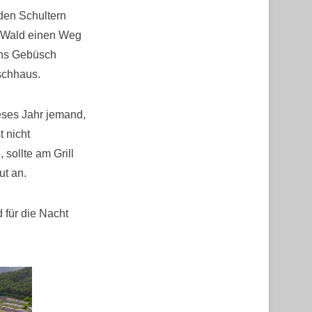
den Schultern
m Wald einen Weg
chs Gebüsch
schhaus.
ieses Jahr jemand,
t nicht
sollte am Grill
ut an.
 für die Nacht