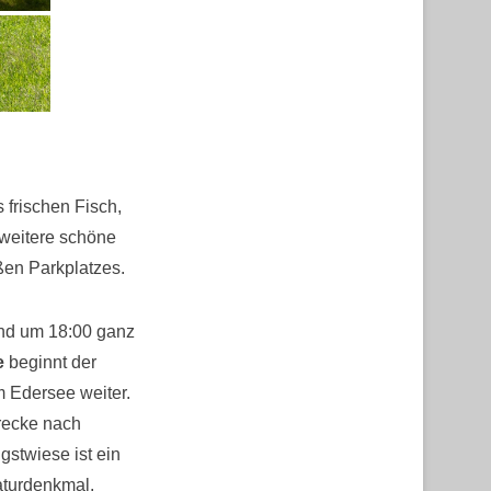
s frischen Fisch,
weitere schöne
ßen Parkplatzes.
und um 18:00 ganz
e
beginnt der
m Edersee weiter.
trecke nach
stwiese ist ein
aturdenkmal.