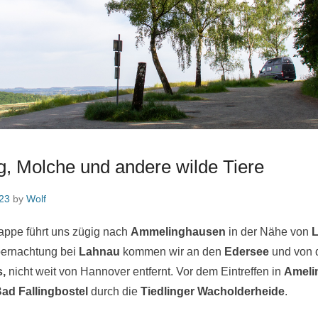
g, Molche und andere wilde Tiere
23
by
Wolf
appe führt uns zügig nach
Ammelinghausen
in der Nähe von
L
bernachtung bei
Lahnau
kommen wir an den
Edersee
und von 
s,
nicht weit von Hannover entfernt. Vor dem Eintreffen in
Ameli
ad Fallingbostel
durch die
Tiedlinger
Wacholderheide
.