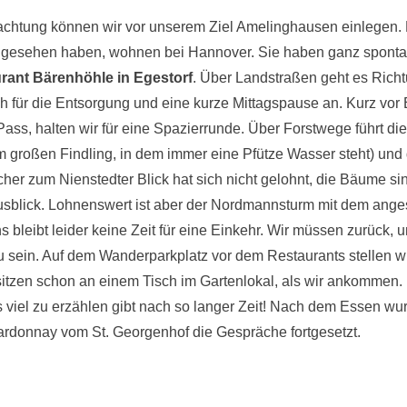
chtung können wir vor unserem Ziel Amelinghausen einlegen. F
t gesehen haben, wohnen bei Hannover. Sie haben ganz spontan 
rant Bärenhöhle in Egestorf
. Über Landstraßen geht es Rich
ch für die Entsorgung und eine kurze Mittagspause an. Kurz vor 
ass, halten wir für eine Spazierrunde. Über Forstwege führt die
m großen Findling, in dem immer eine Pfütze Wasser steht) und
cher zum Nienstedter Blick hat sich nicht gelohnt, die Bäume s
usblick. Lohnenswert ist aber der Nordmannsturm mit dem ang
s bleibt leider keine Zeit für eine Einkehr. Wir müssen zurück, u
 sein. Auf dem Wanderparkplatz vor dem Restaurants stellen wi
itzen schon an einem Tisch im Gartenlokal, als wir ankommen.
viel zu erzählen gibt nach so langer Zeit! Nach dem Essen wu
ardonnay vom St. Georgenhof die Gespräche fortgesetzt.