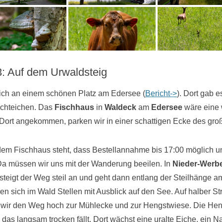
3: Auf dem Urwaldsteig
 ich an einem schönen Platz am Edersee (
Bericht->
). Dort gab e
schteichen. Das
Fischhaus
in
Waldeck
am
Edersee
wäre eine 
Dort angekommen, parken wir in einer schattigen Ecke des gro
r dem Fischhaus steht, dass Bestellannahme bis 17:00 möglich 
Da müssen wir uns mit der Wanderung beeilen. In
Nieder-Werb
 steigt der Weg steil an und geht dann entlang der Steilhänge a
en sich im Wald Stellen mit Ausblick auf den See. Auf halber S
ir den Weg hoch zur Mühlecke und zur Hengstwiese. Die Heng
das langsam trocken fällt. Dort wächst eine uralte Eiche, ein N