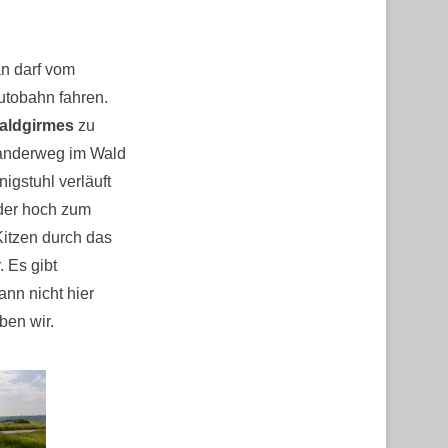
an darf vom
Autobahn fahren.
aldgirmes
zu
Wanderweg im Wald
igstuhl verläuft
eder hoch zum
Kitzen durch das
 Es gibt
ann nicht hier
ben wir.