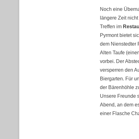
Noch eine Überna
längere Zeit nich
Treffen im
Restau
Pyrmont bietet si
dem Nienstedter P
Alten Taufe (eine
vorbei. Der Abste
versperren den A
Biergarten. Für un
der Bärenhöhle zu
Unsere Freunde s
Abend, an dem es 
einer Flasche Ch