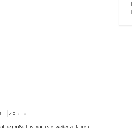
of
2
›
»
ne große Lust noch viel weiter zu fahren,