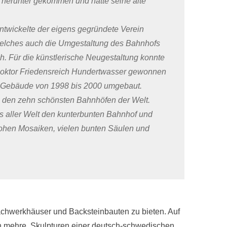
herunter gekommen und hatte seine alte
twickelte der eigens gegründete Verein
welches auch die Umgestaltung des Bahnhofs
. Für die künstlerische Neugestaltung konnte
-Doktor Friedensreich Hundertwasser gewonnen
 Gebäude von 1998 bis 2000 umgebaut.
 den zehn schönsten Bahnhöfen der Welt.
 aller Welt den kunterbunten Bahnhof und
rohen Mosaiken, vielen bunten Säulen und
achwerkhäuser und Backsteinbauten zu bieten. Auf
n mehre Skulpturen einer deutsch-schwedischen