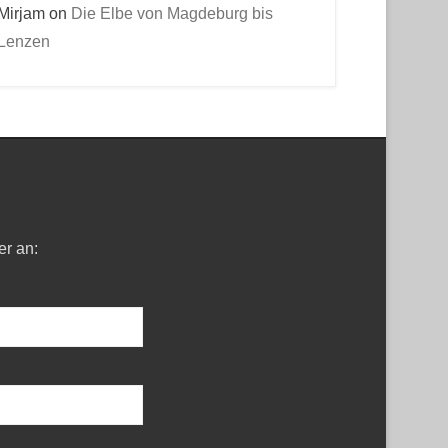
Mirjam
on
Die Elbe von Magdeburg bis
Lenzen
er an: