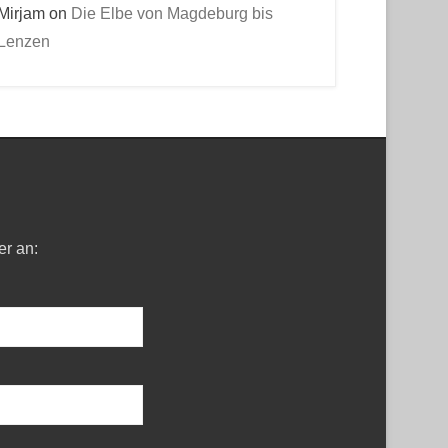
Mirjam
on
Die Elbe von Magdeburg bis
Lenzen
er an: