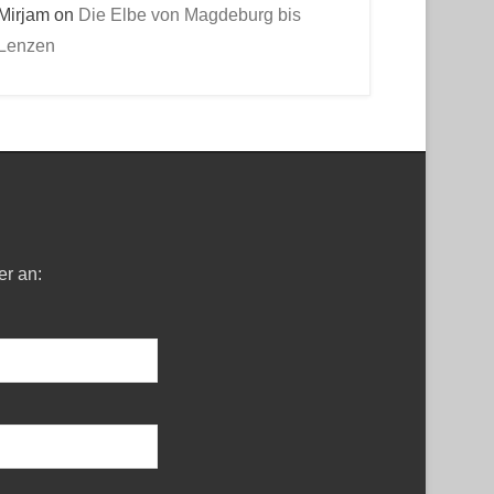
Mirjam
on
Die Elbe von Magdeburg bis
Lenzen
er an: