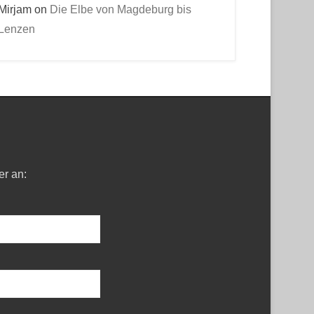
Mirjam
on
Die Elbe von Magdeburg bis
Lenzen
er an: