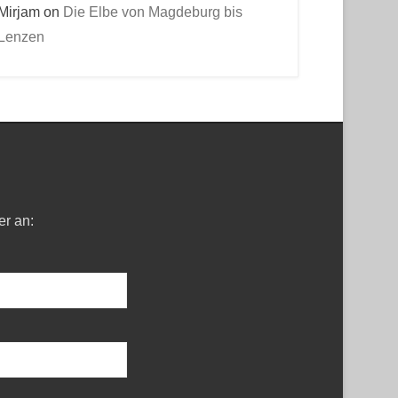
Mirjam
on
Die Elbe von Magdeburg bis
Lenzen
er an: