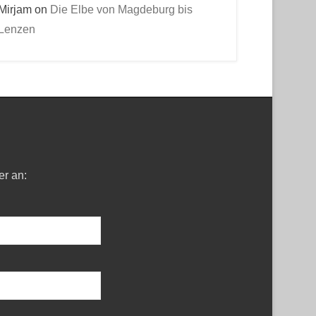
Mirjam
on
Die Elbe von Magdeburg bis
Lenzen
er an: