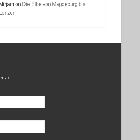
Mirjam
on
Die Elbe von Magdeburg bis
Lenzen
er an: