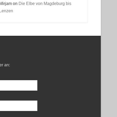
Mirjam
on
Die Elbe von Magdeburg bis
Lenzen
er an: