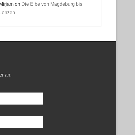
Mirjam
on
Die Elbe von Magdeburg bis
Lenzen
er an: