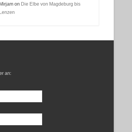
Mirjam
on
Die Elbe von Magdeburg bis
Lenzen
er an: