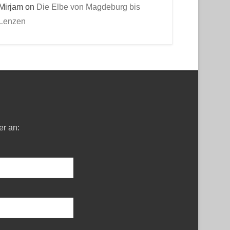
Mirjam
on
Die Elbe von Magdeburg bis
Lenzen
er an: