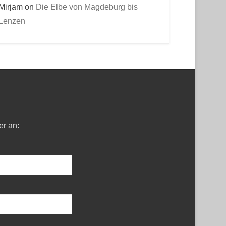
Mirjam
on
Die Elbe von Magdeburg bis
Lenzen
er an: